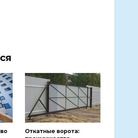
ся
тво
Откатные ворота: