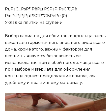
РџРѕС…РѕР¶РёРµ РЅРѕРІРѕСЃС‚Рё
РљРѕРјРјРµРЅС‚Р°СЂРёРё (0)
Укладка плитки на ступени
Выбор варианта для облицовки крыльца очень
важен для гармоничного внешнего вида всего
дома, кроме этого, важным фактором для
лестницы является безопасность ее
использования при любой погоде. Чаще всего
при выборе материала для оформления
крыльца отдают предпочтение плитке, как
удобному и практичному материалу.