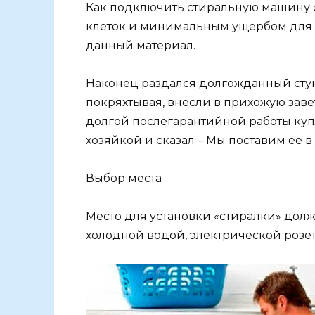
Как подключить стиральную машину 
клеток и минимальным ущербом для и
данный материал.
Наконец раздался долгожданный стук 
покряхтывая, внесли в прихожую зав
долгой послегарантийной работы купл
хозяйкой и сказал – Мы поставим ее в
Выбор места
Место для установки «стиралки» дол
холодной водой, электрической розе