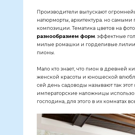
Производители выпускают огромнейш
натюрморты, архитектура. но самыми
композиции. Тематика цветов на фот
разнообразием форм
. эффектные го
милые ромашки и горделивые лилии. 
пионы.
Мало кто знает, что пион в древней
женской красоты и юношеской влюбле
сей день садоводы называют так это
императорские наложницы использо
господина, для этого в их комнатах в