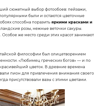
ий сюжетный выбор фотообоев: пейзажи,
 популярными были и остаются цветочные
ообоях способна поразить
яркими красками и
лландские розы, нежные веточки сакуры.
Особое же место среди этих красот занимают
 китайской философии был олицетворением
нности. «Любимец греческих богов» — и по
т красивейший цветок. В древние времена
вали пион для привлечения внимания своего
сегда присутствовали вазы с этими цветами.