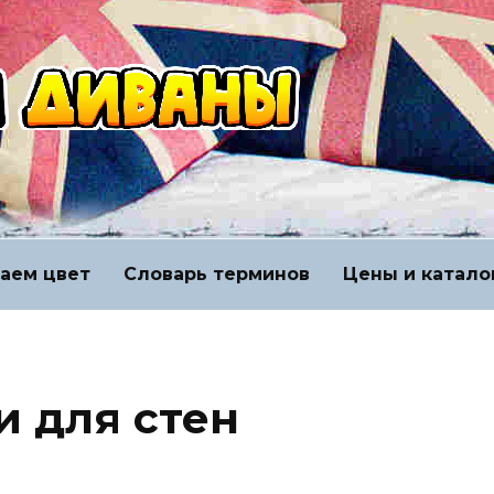
аем цвет
Словарь терминов
Цены и катало
и для стен