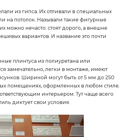
лали из гипса. Их отливали в специальных
али на потолок. Называли такие фигурные
х можно нечасто: стоят дорого, а внешне
дешевых вариантов. И название это почти
ные плинтуса из полиуретана или
ся замечательно, легки в монтаже, имеют
унков. Шириной могут быть от 5 мм до 250
бых помещениях, оформленных в любом стиле.
тветствующим интерьером. Тут чаще всего
иль диктует свои условия.