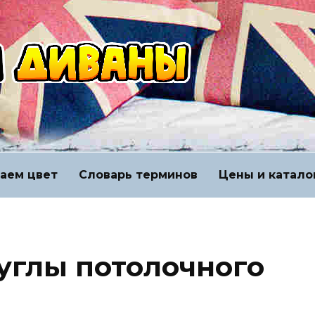
аем цвет
Словарь терминов
Цены и катало
 углы потолочного