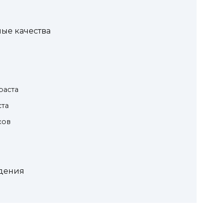
ые качества
раста
ста
ков
адения