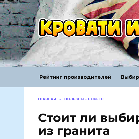
Перейти
к
содержанию
Рейтинг производителей
Выбир
ГЛАВНАЯ
»
ПОЛЕЗНЫЕ СОВЕТЫ
Стоит ли выби
из гранита