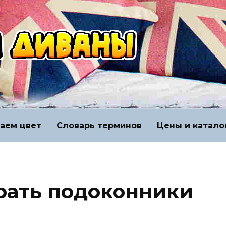
аем цвет
Словарь терминов
Цены и катало
рать подоконники