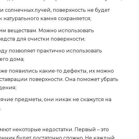
 солнечных лучей, поверхность не будет
 натурального камня сохраняется;
им веществам. Можно использовать
дств для очистки поверхности;
оду позволяет практично использовать
его дома;
е же появились какие-то дефекты, их можно
еставрации поверхности. Она поможет убрать
дения;
ячие предметы, они никак не скажутся на
.
еют некоторые недостатки. Первый – это
онник будет достаточно сложно. Не каждый