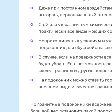
Даже при постоянном воздействии
выгорать, первоначальный оттенок
Стойкость к различным химическ
практически все виды моющих сре
Неприхотливость к условиям и ух
подоконник для обустройства сво
В случае, если на поверхности вс
будет убрать. Есть возможность р
сколы, трещины и другие повреж
На подоконник можно ставить гор
внешнем виде и качестве гранита
Но гранитные подоконники все же им
большой вес. Установить такой подок