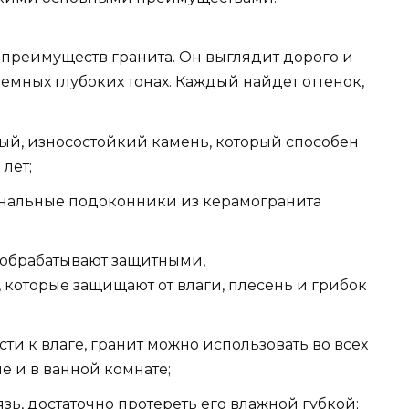
х преимуществ гранита. Он выглядит дорого и
 темных глубоких тонах. Каждый найдет оттенок,
ный, износостойкий камень, который способен
лет;
нальные подоконники из керамогранита
 обрабатывают защитными,
которые защищают от влаги, плесень и грибок
ти к влаге, гранит можно использовать во всех
не и в ванной комнате;
язь, достаточно протереть его влажной губкой;