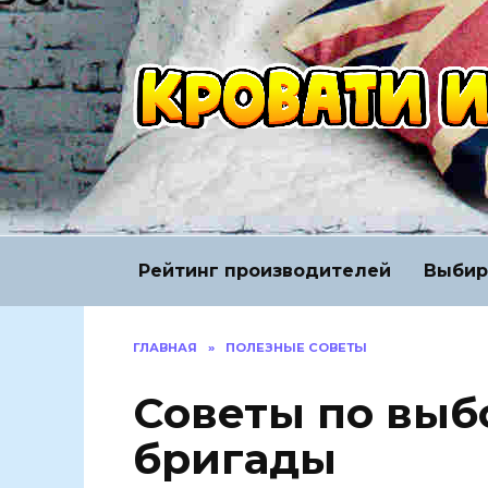
Перейти
к
содержанию
Рейтинг производителей
Выбир
ГЛАВНАЯ
»
ПОЛЕЗНЫЕ СОВЕТЫ
Советы по выб
бригады