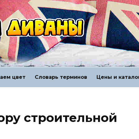
аем цвет
Словарь терминов
Цены и катало
ору строительной