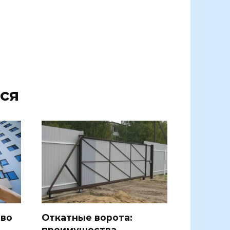
ся
тво
Откатные ворота:
преимущества,