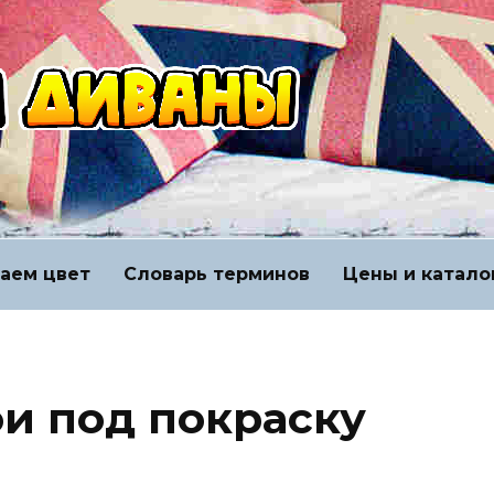
аем цвет
Словарь терминов
Цены и катало
и под покраску