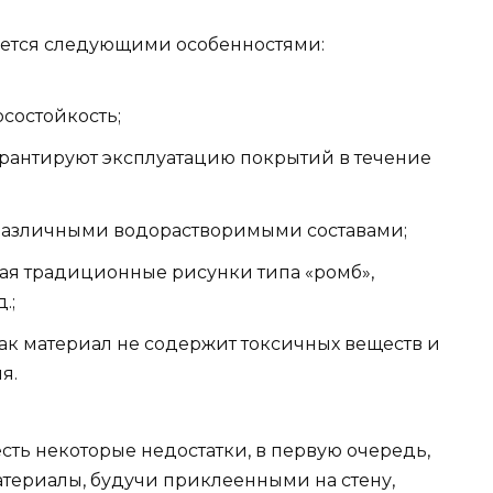
зуется следующими особенностями:
состойкость;
арантируют эксплуатацию покрытий в течение
различными водорастворимыми составами;
ая традиционные рисунки типа «ромб»,
.;
как материал не содержит токсичных веществ и
я.
ть некоторые недостатки, в первую очередь,
материалы, будучи приклеенными на стену,