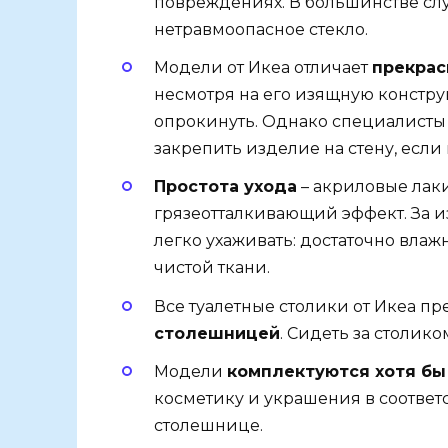
повреждениях. В большинстве слу
нетравмоопасное стекло.
Модели от Икеа отличает
прекрас
несмотря на его изящную констр
опрокинуть. Однако специалисты
закрепить изделие на стену, если 
Простота ухода
– акриловые лаки
грязеотталкивающий эффект. За 
легко ухаживать: достаточно влаж
чистой ткани.
Все туалетные столики от Икеа п
столешницей
. Сидеть за столико
Модели
комплектуются хотя б
косметику и украшения в соответс
столешнице.