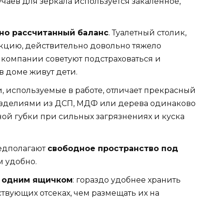
чаев для зеркала используется закаленное,
но рассчитанный баланс
. Туалетный столик,
укцию, действительно довольно тяжело
 компании советуют подстраховаться и
в доме живут дети.
, используемые в работе, отличает прекрасный
изделиями из ДСП, МДФ или дерева одинаково
ной губки при сильных загрязнениях и куска
редполагают
свободное пространство под
м удобно.
ы одним ящичком
: гораздо удобнее хранить
твующих отсеках, чем размещать их на