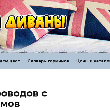
аем цвет
Словарь терминов
Цены и катало
оводов с
имов