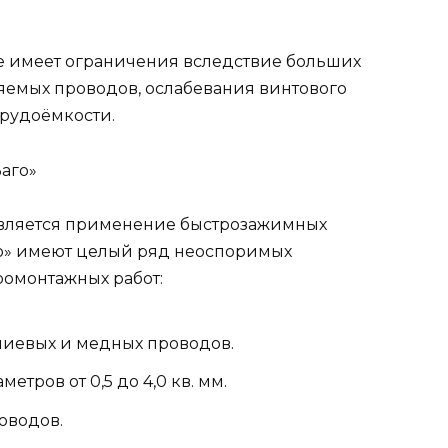
е имеет ограничения вследствие больших
няемых проводов, ослабевания винтового
рудоёмкости.
аго»
является применение быстрозажимных
о» имеют целый ряд неоспоримых
омонтажных работ:
иевых и медных проводов.
тров от 0,5 до 4,0 кв. мм.
оводов.