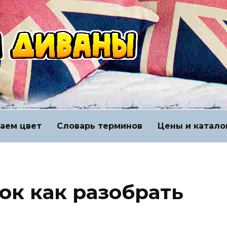
аем цвет
Словарь терминов
Цены и катало
ок как разобрать