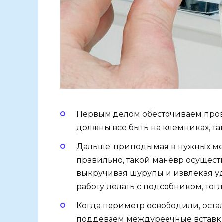
Первым делом обесточиваем пров
должны все быть на клемниках, та
Дальше, приподымая в нужных ме
правильно, такой манёвр осущес
выкручивая шурупы и извлекая у
работу делать с подсобником, тог
Когда периметр освободили, остал
поддеваем междуреечные вставки