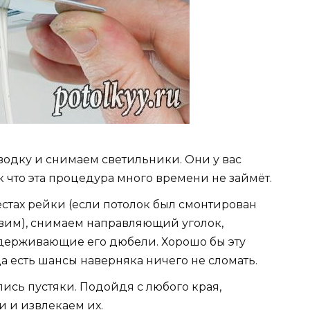
одку и снимаем светильники. Они у вас
к что эта процедура много времени не займёт.
стах рейки (если потолок был смонтирован
твим), снимаем направляющий уголок,
держивающие его дюбели. Хорошо бы эту
да есть шансы наверняка ничего не сломать.
ись пустяки. Подойдя с любого края,
 и извлекаем их.