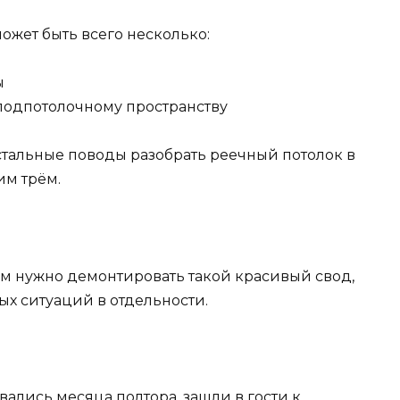
ожет быть всего несколько:
ы
подпотолочному пространству
остальные поводы разобрать реечный потолок в
им трём.
ам нужно демонтировать такой красивый свод,
х ситуаций в отдельности.
вались месяца полтора, зашли в гости к