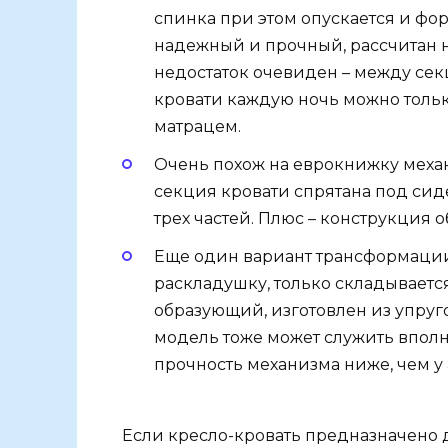
спинка при этом опускается и фо
надежный и прочный, рассчитан 
недостаток очевиден – между сек
кровати каждую ночь можно толь
матрацем.
Очень похож на еврокнижку меха
секция кровати спрятана под сиде
трех частей. Плюс – конструкция 
Еще один вариант трансформации
раскладушку, только складывается
образующий, изготовлен из упруго
модель тоже может служить впол
прочность механизма ниже, чем у
Если кресло-кровать предназначено д