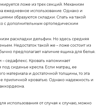
рмируется ложе из трех секций. Механизм
на ежедневное использование. Однако и
циями образуются складки. Спать на такой
ко с дополнительным ортопедическим
низм раскладки дельфин. Но здесь средняя
ньем. Недостаток такой же – ложе состоит из
обычно предполагает наличие ящика для белья.
 – седафлекс. Кровать напоминает
 под сиденье кресла. Если матрац, ее
го материала и достаточной толщины, то эта
не приличной кроватью. Однако надежность и
 аккордеона.
ля использования от случая к случаю, можно