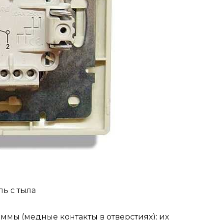
ь с тыла
еммы (медные контакты в отверстиях): их