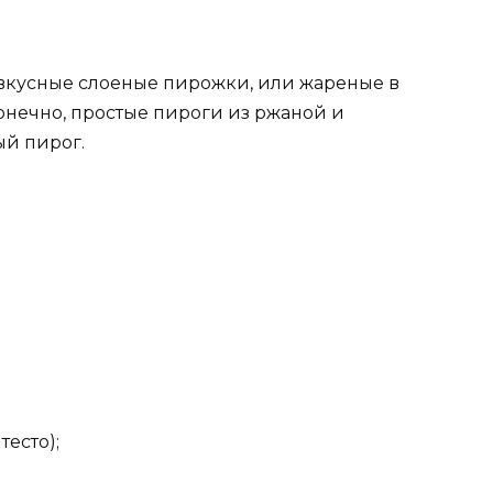
 вкусные слоеные пирожки, или жареные в
онечно, простые пироги из ржаной и
й пирог.
тесто);