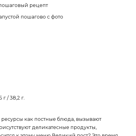
 пошаговый рецепт
апустой пошагово с фото
г / 38,2 г.
 ресурсы как постные блюда, вызывают
рисутствуют деликатесные продукты,
тносится к этому меню Великий пост? Это время