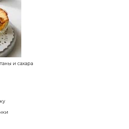
таны и сахара
ку
чки