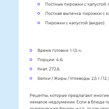
Постные пирожки с капустой:
Постная выпечка: пирожки с к
Пирожки с капустой (видео)
Время готовки: 1-1,5 ч.;
Порции: 4-6;
Ккал: 272,6;
Белки / Жиры / Углеводы: 2,5 г / 12, 5 
Рецепты, которые предлагают многие
немалое недоумение. Если в блюде п
экзотические фрукты и т.д., то как о