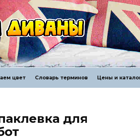
аем цвет
Словарь терминов
Цены и катало
паклевка для
бот