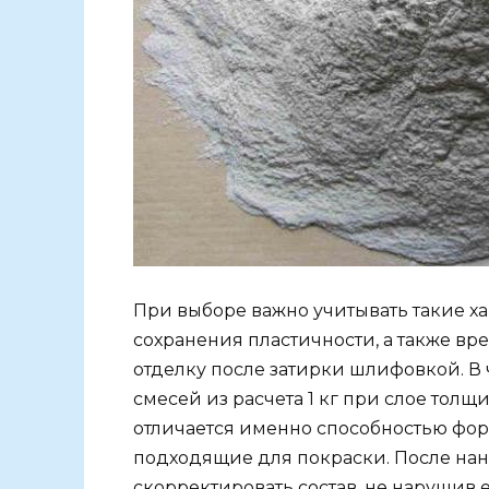
При выборе важно учитывать такие ха
сохранения пластичности, а также вр
отделку после затирки шлифовкой. В 
смесей из расчета 1 кг при слое толщ
отличается именно способностью фор
подходящие для покраски. После нане
скорректировать состав, не нарушив е