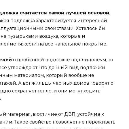
дложка считается самой лучшей основой
.
акая подложка характеризуется интересной
сплуатационными свойствами. Хотелось бы
ена пузырьками воздуха, которые и
ение тяжести на все напольное покрытие.
елей
о пробковой подложке под линолеум, то
 все утверждают, что данный вид подложки
нным материалом, который вообще не
этажей. А вот жильцы частных домов говорят о
дно сохраняет тепло, и они могут ходить
.
вый материал, в отличие от ДВП, устойчив к
нии. Такое свойство позволяет не переживать