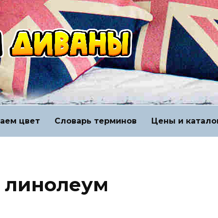
аем цвет
Словарь терминов
Цены и катало
 линолеум