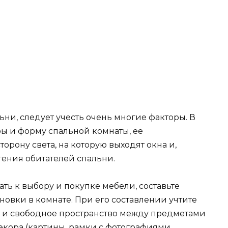
ни, следует учесть очень многие факторы. В
ры и форму спальной комнаты, ее
орону света, на которую выходят окна и,
тения обитателей спальни.
ать к выбору и покупке мебели, составьте
овки в комнате. При его составлении учтите
ль и свободное пространство между предметами
екора (картины, рамки с фотографиями,