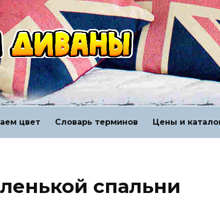
аем цвет
Словарь терминов
Цены и катало
ленькой спальни