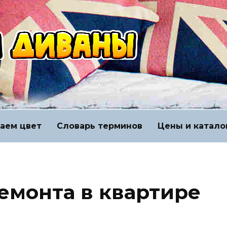
аем цвет
Словарь терминов
Цены и катало
емонта в квартире