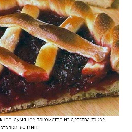
жное, румяное лакомство из детства, такое
товки: 60 мин.;