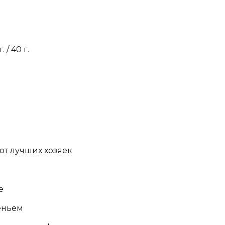
 / 40 г.
от лучших хозяек
е
еньем