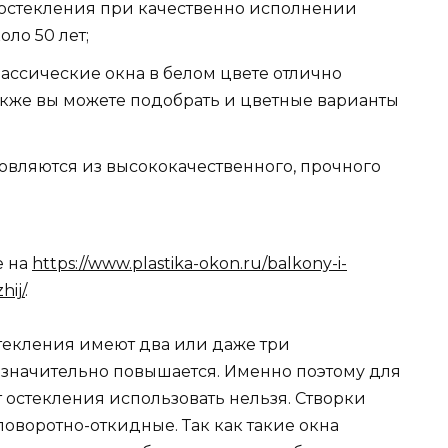
 остекления при качественно исполнении
ло 50 лет;
ассические окна в белом цвете отлично
акже вы можете подобрать и цветные варианты
овляются из высококачественного, прочного
е на
https://www.plastika-okon.ru/balkony-i-
hij/
.
текления имеют два или даже три
он значительно повышается. Именно поэтому для
т остекления использовать нельзя. Створки
оворотно-откидные. Так как такие окна