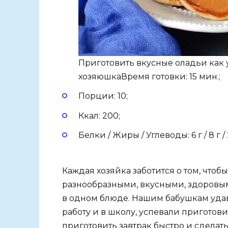
Приготовить вкусные оладьи как
хозяюшкаВремя готовки: 15 мин.;
Порции: 10;
Ккал: 200;
Белки / Жиры / Углеводы: 6 г / 8 г / 
Каждая хозяйка заботится о том, чтоб
разнообразными, вкусными, здоровым
в одном блюде. Нашим бабушкам удав
работу и в школу, успевали приготовит
приготовить завтрак быстро и сделат