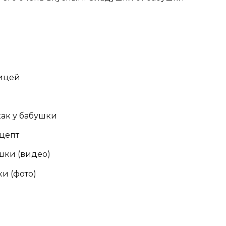
ицей
как у бабушки
цепт
шки (видео)
и (фото)