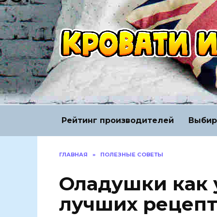
Перейти
к
содержанию
Рейтинг производителей
Выбир
ГЛАВНАЯ
»
ПОЛЕЗНЫЕ СОВЕТЫ
Оладушки как 
лучших рецепт