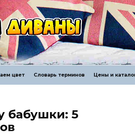
аем цвет
Словарь терминов
Цены и катало
у бабушки: 5
ов