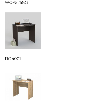
WOA5258G
ПС 4001