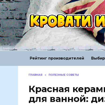
Перейти
к
содержанию
Рейтинг производителей
Выбир
ГЛАВНАЯ
»
ПОЛЕЗНЫЕ СОВЕТЫ
Красная керам
для ванной: ди