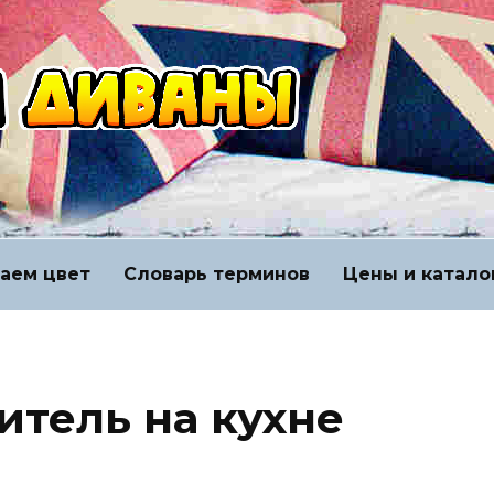
аем цвет
Словарь терминов
Цены и катало
итель на кухне