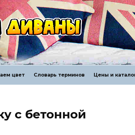
аем цвет
Словарь терминов
Цены и катало
ку с бетонной