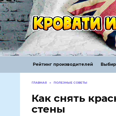
Перейти
к
содержанию
Рейтинг производителей
Выбир
ГЛАВНАЯ
»
ПОЛЕЗНЫЕ СОВЕТЫ
Как снять крас
стены