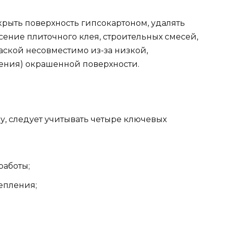
крыть поверхность гипсокартоном, удалять
есение плиточного клея, строительных смесей,
аской несовместимо из-за низкой,
ения) окрашенной поверхности.
у, следует учитывать четыре ключевых
работы;
епления;