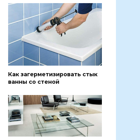
Как загерметизировать стык
ванны со стеной