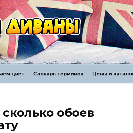
аем цвет
Словарь терминов
Цены и катало
 сколько обоев
ату