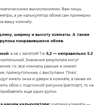
тематическими вычислениями. Вам лишь
етры, а уж калькулятор обоев сам примерно
на вашу комнату.
 длину, ширину и высоту комнаты. А также
рулона понравившихся обоев.
чкой
. а не с запятой! Т.е.
5,2 — неправильно
.
5.2
лизительный. Значения результата могут
ения, т.к. все комнаты разные и имеют
ые, прямоугольные, с выступами. Плюс
ут иметь окна и двери в комнате, а также их
ть обои с подгонкой рисунка (раппорт), то на
 прибавлять ещё один рулон.
на нашем калькуляторе:
ширина комнаты —