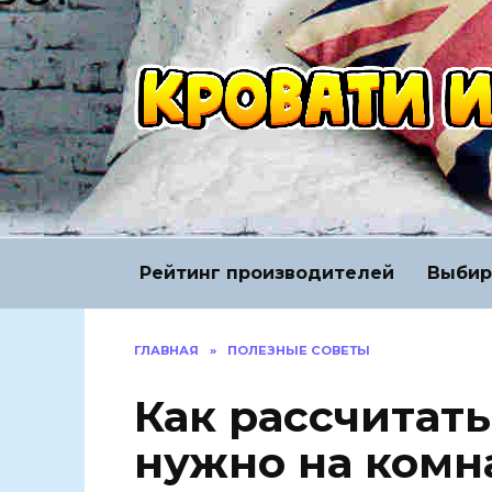
Перейти
к
содержанию
Рейтинг производителей
Выбир
ГЛАВНАЯ
»
ПОЛЕЗНЫЕ СОВЕТЫ
Как рассчитать
нужно на комн