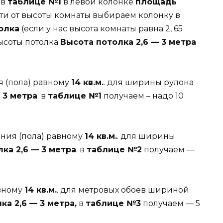
 в
таблице №1
в левой колонке
площадь
сти от высоты комнаты выбираем колонку в
олка
(если у нас высота комнаты равна 2, 65
высоты потолка
Высота потолка 2,6 — 3 метра
 (пола) равному
14 кв.м.
. для ширины рулона
 3 метра
. в
таблице №1
получаем – надо 10
ния (пола) равному
14 кв.м.
. для ширины
ка 2,6 — 3 метра
. в
таблице №2
получаем —
вному
14 кв.м.
. для метровых обоев шириной
ка 2,6 — 3 метра,
в
таблице №3
получаем — 5