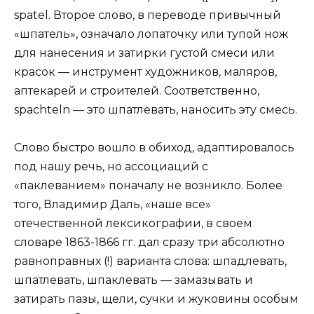
spatel. Второе слово, в переводе привычный
«шпатель», означало лопаточку или тупой нож
для нанесения и затирки густой смеси или
красок — инструмент художников, маляров,
аптекарей и строителей. Соответственно,
spachteln — это шпатлевать, наносить эту смесь.
Слово быстро вошло в обиход, адаптировалось
под нашу речь, но ассоциаций с
«паклеванием» поначалу не возникло. Более
того, Владимир Даль, «наше все»
отечественной лексикографии, в своем
словаре 1863-1866 гг. дал сразу три абсолютно
равноправных (!) варианта слова: шпадлевать,
шпатлевать, шпаклевать — замазывать и
затирать пазы, щели, сучки и жуковины особым