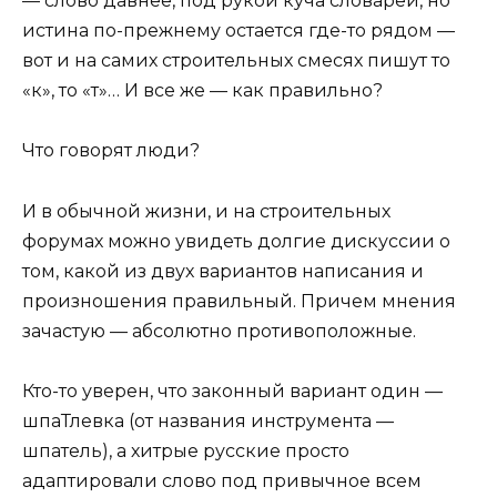
— слово давнее, под рукой куча словарей, но
истина по-прежнему остается где-то рядом —
вот и на самих строительных смесях пишут то
«к», то «т»… И все же — как правильно?
Что говорят люди?
И в обычной жизни, и на строительных
форумах можно увидеть долгие дискуссии о
том, какой из двух вариантов написания и
произношения правильный. Причем мнения
зачастую — абсолютно противоположные.
Кто-то уверен, что законный вариант один —
шпаТлевка (от названия инструмента —
шпатель), а хитрые русские просто
адаптировали слово под привычное всем