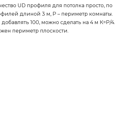
ество UD профиля для потолка просто, по
офилей длиной 3 м, Р – периметр комнаты.
 добавлять 100, можно сделать на 4 м К=Р/4.
ужен периметр плоскости.