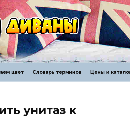
аем цвет
Словарь терминов
Цены и катало
ить унитаз к