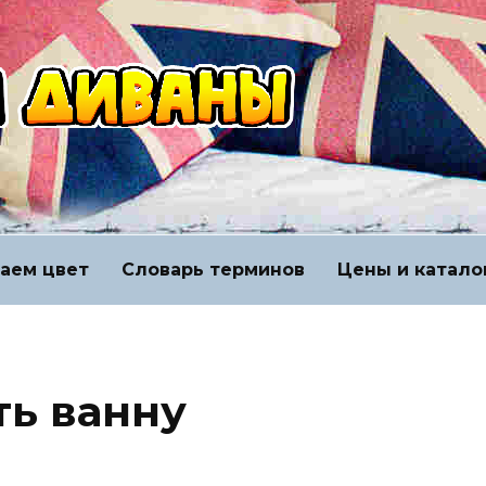
аем цвет
Словарь терминов
Цены и катало
ть ванну