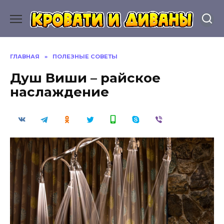
Перейти
к
содержанию
ГЛАВНАЯ
»
ПОЛЕЗНЫЕ СОВЕТЫ
Душ Виши – райское
наслаждение