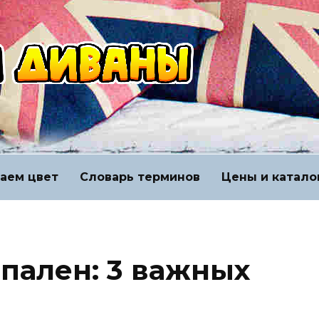
аем цвет
Словарь терминов
Цены и катало
спален: 3 важных