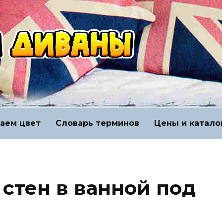
аем цвет
Словарь терминов
Цены и катало
стен в ванной под