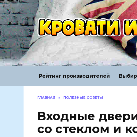
Перейти
к
содержанию
Рейтинг производителей
Выбир
ГЛАВНАЯ
»
ПОЛЕЗНЫЕ СОВЕТЫ
Входные двери
со стеклом и к