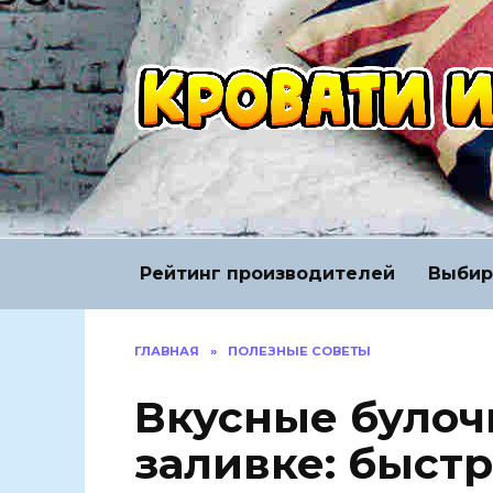
Перейти
к
содержанию
Рейтинг производителей
Выбир
ГЛАВНАЯ
»
ПОЛЕЗНЫЕ СОВЕТЫ
Вкусные булоч
заливке: быстр