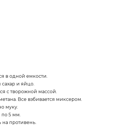
я в одной емкости.
 сахар и яйцо.
я с творожной массой.
метана. Все взбивается миксером.
но муку.
 по 5 мм.
 на противень.