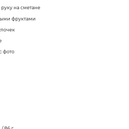
 руку на сметане
чными фруктами
булочек
не
с фото
/ 86 г.