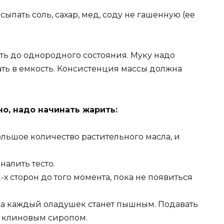
сыпать соль, сахар, мед, соду не гашенную (ее
ь до однородного состояния. Муку надо
пать в емкость. Консистенция массы должна
о, надо начинать жарить:
ольшое количество растительного масла, и
налить тесто.
х сторон до того момента, пока не появиться
гда каждый оладушек станет пышным. Подавать
, клиновым сиропом.