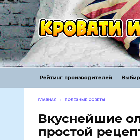
Перейти
к
содержанию
Рейтинг производителей
Выбир
ГЛАВНАЯ
»
ПОЛЕЗНЫЕ СОВЕТЫ
Вкуснейшие ол
простой рецеп