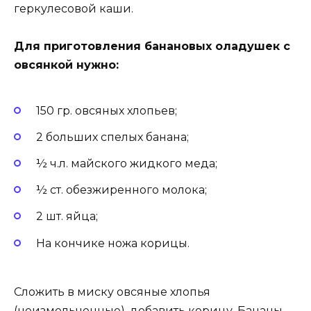
геркулесовой каши.
Для приготовления банановых оладушек с
овсянкой нужно:
150 гр. овсяных хлопьев;
2 больших спелых банана;
½ ч.л. майского жидкого меда;
½ ст. обезжиренного молока;
2 шт. яйца;
На кончике ножа корицы.
Сложить в миску овсяные хлопья
(неизмельченные), добавить корицу. Бананы