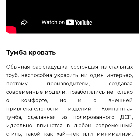
Тумба кровать
Обычная
раскладушка
,
состоящая
из
стальных
труб
,
неспособна
украсить
ни
один
интерьер
,
поэтому
производители
,
создавая
современные
модели
,
позаботились
не
только
о
комфорте
,
но
и
о
внешней
привлекательности
изделий
.
Компактная
тумба
,
сделанная
из
полированного
ДСП
,
идеально
впишется
в
любой
современный
стиль
,
такой
как
хай
—
тек
или
минимализм
.