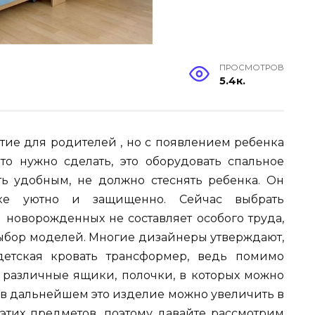
ПРОСМОТРОВ
5.4к.
тие
для
родителей
,
но
с
появлением
ребенка
что
нужно
сделать
,
это
оборудовать
спальное
ть
удобным
,
не
должно
стеснять
ребенка
.
Он
ке
уютно
и
защищенно
.
Сейчас
выбрать
я
новорожденных
не
составляет
особого
труда
,
ыбор
моделей
.
Многие
дизайнеры
утверждают
,
детская
кровать
трансформер
,
ведь
помимо
различные
ящики
,
полочки
,
в
которых
можно
в
дальнейшем
это
изделие
можно
увеличить
в
этих
предметов
,
поэтому
давайте
рассмотрим