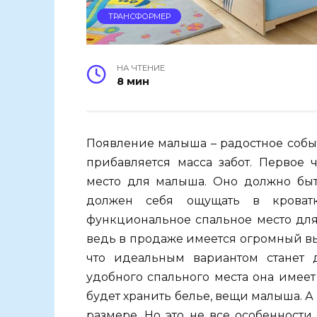
ТРАНСФОРМЕР
НА ЧТЕНИЕ
8 мин
Появление
малыша
–
радостное
собы
прибавляется
масса
забот
.
Первое
место
для
малыша
.
Оно
должно
бы
должен
себя
ощущать
в
кроват
функциональное
спальное
место
дл
ведь
в
продаже
имеется
огромный
в
что
идеальным
вариантом
станет
удобного
спального
места
она
имеет
будет
хранить
белье
,
вещи
малыша
.
А
размере
.
Но
это
не
все
особенности