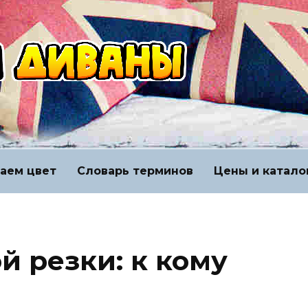
аем цвет
Словарь терминов
Цены и катало
й резки: к кому