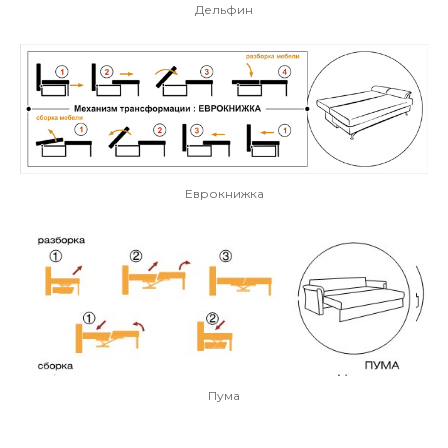
Дельфин
Еврокнижка
Пума