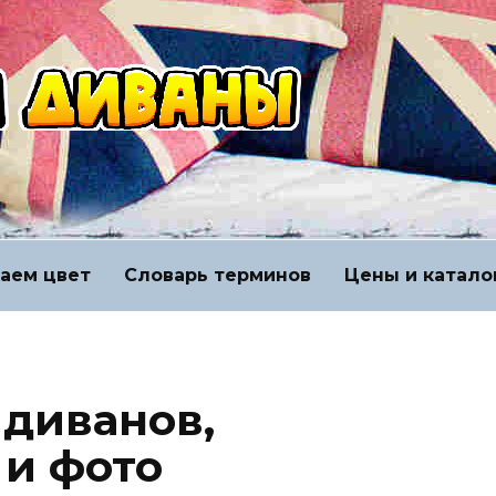
аем цвет
Словарь терминов
Цены и катало
 диванов,
и фото