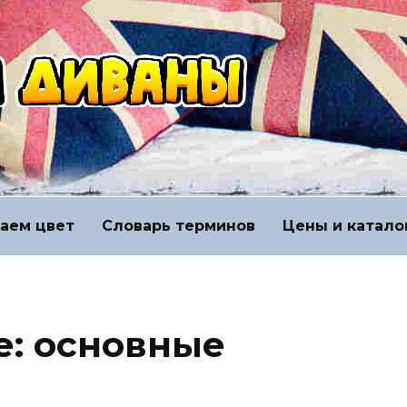
аем цвет
Словарь терминов
Цены и катало
: основные