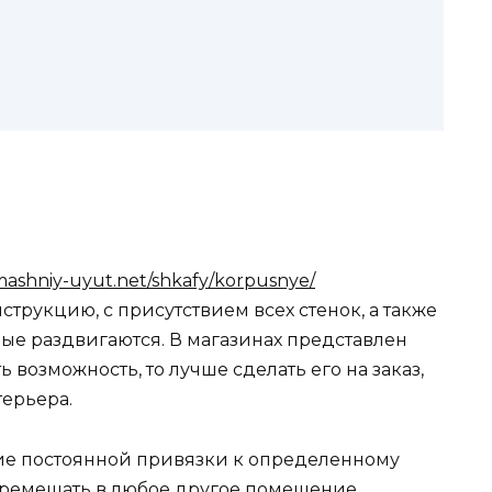
mashniy-uyut.net/shkafy/korpusnye/
трукцию, с присутствием всех стенок, а также
ые раздвигаются. В магазинах представлен
возможность, то лучше сделать его на заказ,
терьера.
твие постоянной привязки к определенному
перемещать в любое другое помещение.