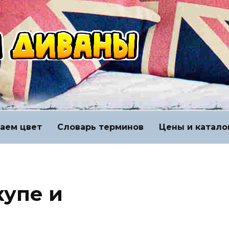
аем цвет
Словарь терминов
Цены и катало
упе и