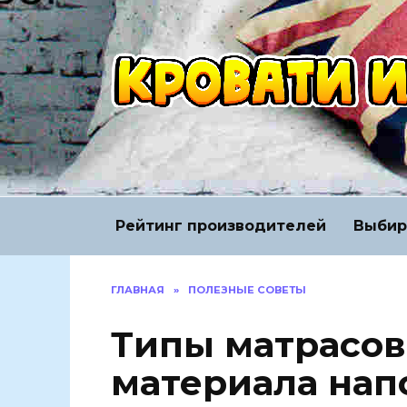
Перейти
к
содержанию
Рейтинг производителей
Выбир
ГЛАВНАЯ
»
ПОЛЕЗНЫЕ СОВЕТЫ
Типы матрасов
материала нап