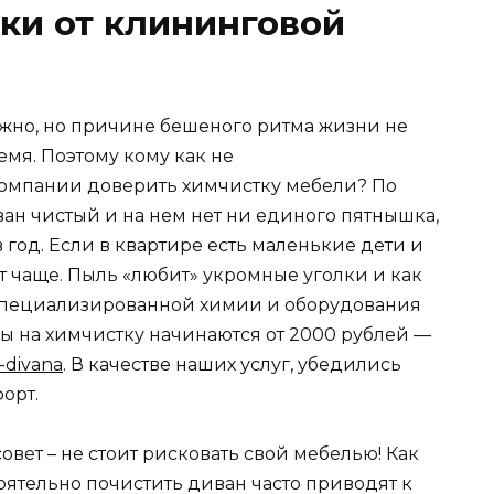
ки от клининговой
жно, но причине бешеного ритма жизни не
емя. Поэтому кому как не
омпании доверить химчистку мебели? По
ан чистый и на нем нет ни единого пятнышка,
год. Если в квартире есть маленькие дети и
т чаще. Пыль «любит» укромные уголки и как
з специализированной химии и оборудования
ны на химчистку начинаются от 2000 рублей —
-divana
. В качестве наших услуг, убедились
орт.
вет – не стоит рисковать свой мебелью! Как
оятельно почистить диван часто приводят к