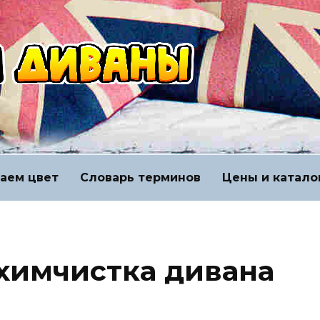
аем цвет
Словарь терминов
Цены и катало
 химчистка дивана