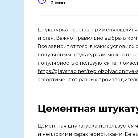
2 мин
Штукатурка – состав, применяющийся 
и стен. Важно правильно выбрать комп
Все зависит от того, в каких условиях
популярным штукатуркам можно отнес
популярностью пользуются теплоизо
https://glavsnab.net/teploizolyacionnye-
ассортимент от разных производител
Цементная штукату
Цементная штукатурка используется ч
и неплохими характеристиками. Ее в