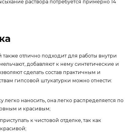
ысыхание раствора потребуется примерно 14
ка
й также отлично подходит для работы внутри
ельчают, добавляют к нему синтетические и
озволяют сделать состав практичным и
твам гипсовой штукатурки можно отнести:
у легко наносить, она легко распределяется по
ровным и красивым;
риступать к чистовой отделке, так как
 красивой;