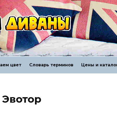
аем цвет
Словарь терминов
Цены и катало
 Эвотор