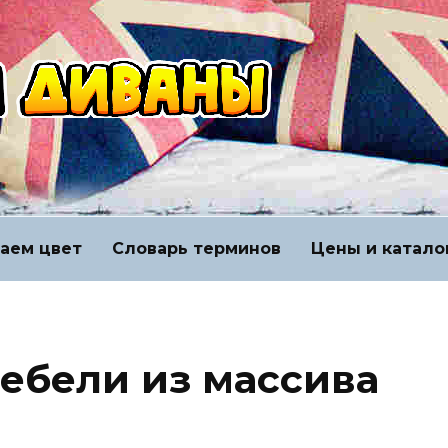
аем цвет
Словарь терминов
Цены и катало
ебели из массива