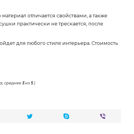
но материал отличается свойствами, а также
 сушки практически не трескается, после
дойдет для любого стиля интерьера. Стоимость
а, среднее
3
из
5
)